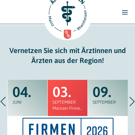
der
Ärztinnen
und
Ärzte
Vernetzen Sie sich mit Ärztinnen und
Rheinhessen
Ärzten aus der Region!
Mainz
04.
03.
09.
JUNI
SEPTEMBER
SEPTEMBER
Mainzer Firmenlauf